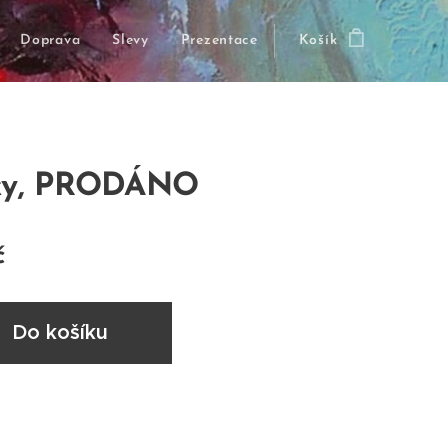
Doprava
Slevy
Prezentace
Košík
rky, PRODÁNO
č
Do košíku