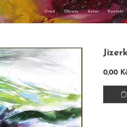
Úvod
Obrazy
Autor
Kontakt
Jize
0,00
K